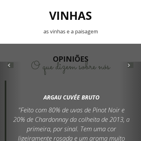
VINHAS
as vinhas e a paisagem
OPINIÕES
O que dizem sobre nós
Previous
Ne
ARGAU CUVÉE BRUTO
"Feito com 80% de uvas de Pinot Noir e
20% de Chardonnay da colheita de 2013, a
primeira, por sinal. Tem uma cor
ligeiramente rosada e um aroma muito